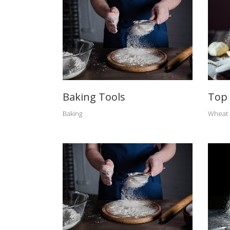
PROD
Baking Tools
Top 
Obrador artesanal familiar dedicado a
Baking
Wheat
la elaboración y comercialización de
alimentos y conservas de calidad
elaborados artesanalmente.
Calamares, pimientos de Tricio,
croquetas, verduras en tempura,
langostinos rebozados, tigres, ...
Síganos: