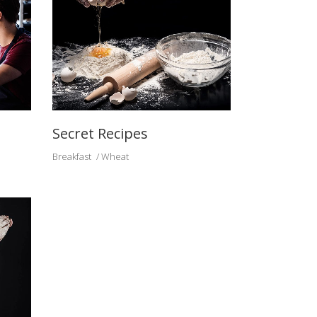
CONTACTO
OBRADOR ARTESANAL DE TRICIO
Secret Recipes
C/ Eras, 16 - 26312 - Tricio - La
Rioja
Breakfast
Wheat
(+34) 941 36 08 24
Tel. OBRADOR:
669 384 862 / 619 419 476
Móviles:
Email:
info@calamaresdetricio.com
Email:
calamaresdetricio@gmail.com